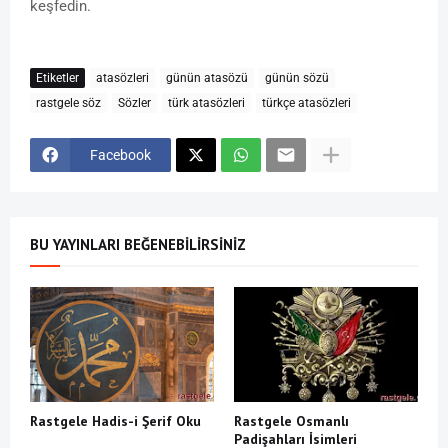
keşfedin.
Etiketler
atasözleri
günün atasözü
günün sözü
rastgele söz
Sözler
türk atasözleri
türkçe atasözleri
Facebook
BU YAYINLARI BEĞENEBILIRSINIZ
Rastgele Hadis-i Şerif Oku
Rastgele Osmanlı
Padişahları İsimleri