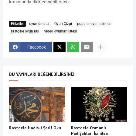
konusunda fikir edinebilirsiniz.
Etiketler
oyun önerisi
Oyun-Çizgi
popüler oyun isimleri
rastgele oyun bul
video oyunlar listesi
Facebook
BU YAYINLARI BEĞENEBILIRSINIZ
Rastgele Hadis-i Şerif Oku
Rastgele Osmanlı
Padişahları İsimleri